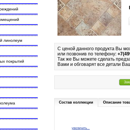
чреждений
помещений
ий линолеум
С ценой данного продукта Вы мо
или позвонив по телефону:
+7(49
Так же Вы можете сделать предз
ных покрытий
Вами и обговарят все детали Ваш
Зак
Состав коллекции
Описание тов
инолеума
увеличить...