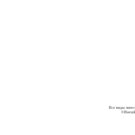
Все виды лино
©ВнешИ