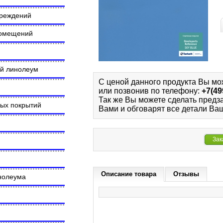
чреждений
помещений
ий линолеум
С ценой данного продукта Вы мо
или позвонив по телефону:
+7(49
Так же Вы можете сделать предз
ных покрытий
Вами и обговарят все детали Ваш
Зак
Описание товара
Отзывы
инолеума