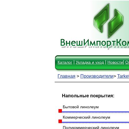
|
|
|
Каталог
Укладка и уход
Новости
О
Главная
>
Производители
>
Tarket
Напольные покрытия:
Бытовой линолеум
Коммерческий линолеум
Полукоммерческий линолеум