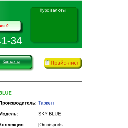
Курс валюты
ов:
0
41-34
Контакты
BLUE
Производитель:
Таркетт
Модель:
SKY BLUE
Коллекция:
[Omnisports