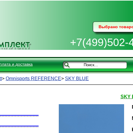
Выбрано товар
+7(499)502-
плата и доставка
t
>
Omnisports REFERENCE
>
SKY BLUE
SKY 