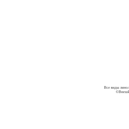
Все виды лино
©ВнешИ