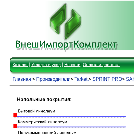
|
|
|
Каталог
Укладка и уход
Новости
Оплата и доставка
Главная
>
Производители
>
Tarkett
>
SPRINT PRO
>
SA
Напольные покрытия:
Бытовой линолеум
Коммерческий линолеум
Полукоммерческий линолеум