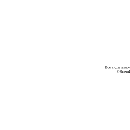
Все виды лино
©ВнешИ