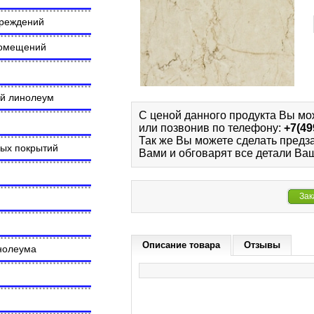
чреждений
помещений
ий линолеум
С ценой данного продукта Вы мо
или позвонив по телефону:
+7(49
Так же Вы можете сделать предз
ных покрытий
Вами и обговарят все детали Ваш
Зак
Описание товара
Отзывы
инолеума