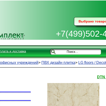
Выбрано товар
+7(499)502-
плата и доставка
 офисных учреждений
>
ПВХ дизайн плитка
>
LG floors / Deco
DTN 