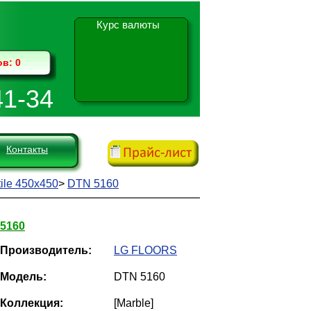
Курс валюты
ов:
0
41-34
Контакты
tile 450х450
>
DTN 5160
5160
Производитель:
LG FLOORS
Модель:
DTN 5160
Коллекция:
[Marble]