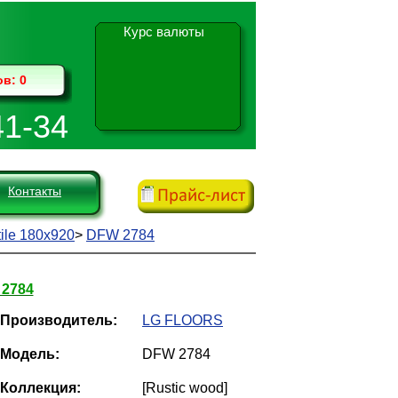
Курс валюты
ов:
0
41-34
Контакты
tile 180х920
>
DFW 2784
2784
Производитель:
LG FLOORS
Модель:
DFW 2784
Коллекция:
[Rustic wood]