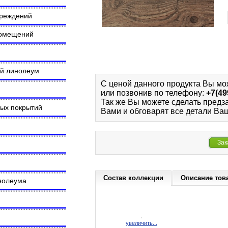
чреждений
помещений
ий линолеум
С ценой данного продукта Вы мо
или позвонив по телефону:
+7(49
Так же Вы можете сделать предз
ных покрытий
Вами и обговарят все детали Ваш
Зак
Состав коллекции
Описание тов
инолеума
увеличить...