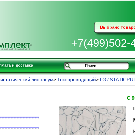
Выбрано товар
+7(499)502-
плата и доставка
истатический линолеум
>
Токопроводящий
>
LG / STATICPU
C 9