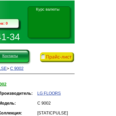
Курс валюты
ов:
0
41-34
Контакты
LSE
>
C 9002
002
Производитель:
LG FLOORS
Модель:
C 9002
Коллекция:
[STATICPULSE]