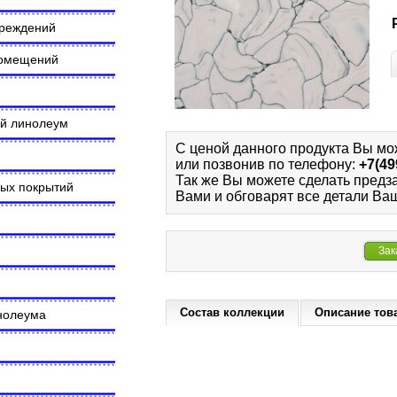
чреждений
помещений
ий линолеум
С ценой данного продукта Вы мо
или позвонив по телефону:
+7(49
Так же Вы можете сделать предз
ных покрытий
Вами и обговарят все детали Ваш
Зак
Состав коллекции
Описание тов
инолеума