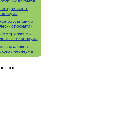
ортивных покрытий
а натурального
инолеума
окопроводящих и
ических покрытий
коммерческого и
ческого линолеума
я сварка швов
ского линолеума
товаров