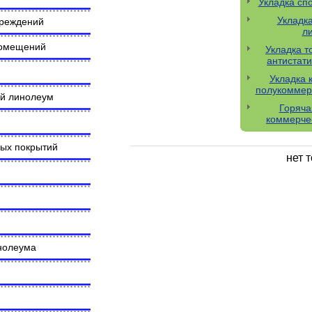
Укладка сп
Укладк
чреждений
л
помещений
Укладка т
антистат
Укладка 
полукоммер
ий линолеум
Горяча
коммерче
ных покрытий
нет 
инолеума