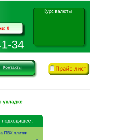
Курс валюты
ов:
0
41-34
Контакты
о укладке
 подходящее :
ка ПВХ плитки