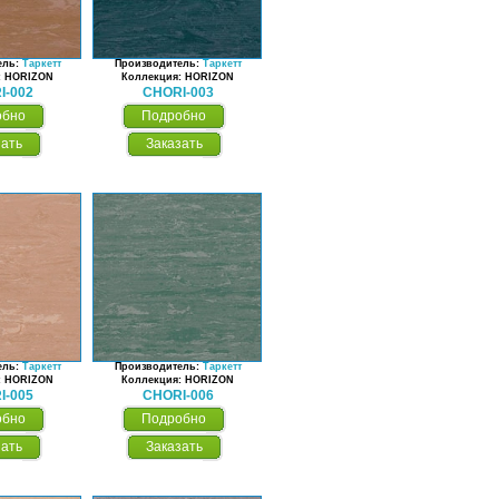
ель:
Таркетт
Производитель:
Таркетт
: HORIZON
Коллекция: HORIZON
I-002
CHORI-003
обно
Подробно
зать
Заказать
ель:
Таркетт
Производитель:
Таркетт
: HORIZON
Коллекция: HORIZON
I-005
CHORI-006
обно
Подробно
зать
Заказать