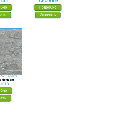
I-011
CHORI 015
обно
Подробно
зать
Заказать
ель:
Таркетт
: Horizont
I 013
обно
зать