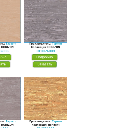
ель:
Таркетт
Производитель:
Таркетт
: HORIZON
Коллекция: HORIZON
I-008
CHORI-009
обно
Подробно
зать
Заказать
ель:
Таркетт
Производитель:
Таркетт
: HORIZON
Коллекция: Horizont