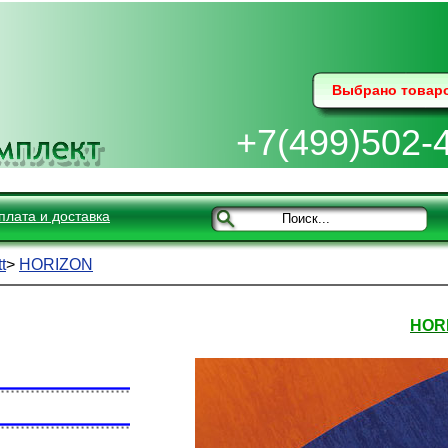
Выбрано товар
+7(499)502-
плата и доставка
t
>
HORIZON
HOR