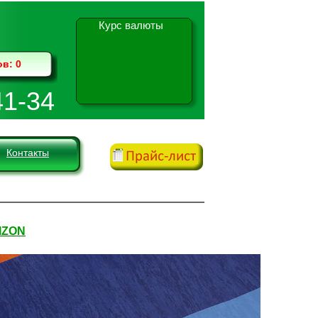
Курс валюты
ов:
0
41-34
Контакты
IZON