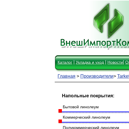
|
|
|
Каталог
Укладка и уход
Новости
О
Главная
>
Производители
>
Tarket
Напольные покрытия:
Бытовой линолеум
Коммерческий линолеум
Полукоммерческий линолеум