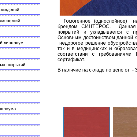
чреждений
помещений
Гомогенное (однослойное)
н
брендом СИНТЕРОС. Данная ко
покрытий и укладывается с п
Основным достоинством данной к
ий линолеум
недорогое решение обустройств
так и в медицинских и образов
соответствии с требованиям
сертификат.
ных покрытий
В наличие на складе по цене от - 3
инолеума