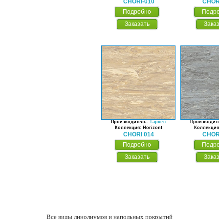
CHORI-010
CHOR
Подробно
Подр
Заказать
Зака
Производитель:
Таркетт
Производит
Коллекция: Horizont
Коллекция
CHORI 014
CHOR
Подробно
Подр
Заказать
Зака
Все виды линолиумов и напольных покрытий