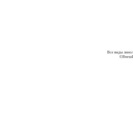
Все виды лино
©ВнешИ